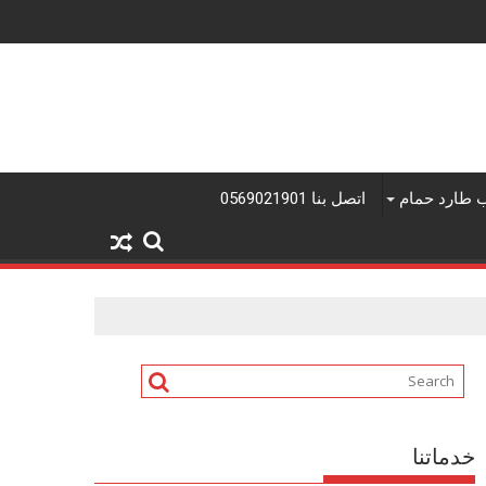
فنى تركيب شيبورد القطيف
 طارد حمام
اتصل بنا 0569021901
خدماتنا