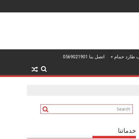
فنى تركيب شيبورد القطيف
 طارد حمام
اتصل بنا 0569021901
خدماتنا