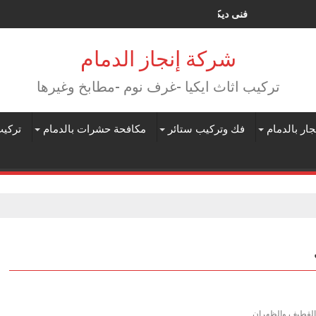
فنى ديكورات شيبورد الظهران
شركة إنجاز الدمام
تركيب اثاث ايكيا -غرف نوم -مطابخ وغيرها
جار بالدمام
فك وتركيب ستائر
مكافحة حشرات بالدمام
تركيب
 والقطيف والظهران