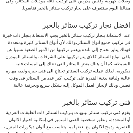
وصلات كهربية وفنيين مدربين على تركيب كافة موديلات الستائر، وفى
مقالنا اليوم سنتعرف على نجار تركيب ستائر بالخبر
فتابعونا.
افضل نجار تركيب ستائر بالخبر
عند الاستعانة بنجار تركيب ستائر بالخبر يجب الاستعانة بنجار ذات خبرة
في تركيب جميع انواع الستائر،وذلك لأن أنواع الستائر كثيرة ومتعددة
فهناك يناير تحتاج إلى تانده ويعتبر تركيبها من الأمور الصعبة نسبيا عن
باقى انواع الستائر كالاى يتم تركيبها على الشرفات، والستائر المودرن
البسيطة، كما أن هناك بعض الستائر التى تنتاك إلى لمسات فنية
ديكوريه، لذلك عملية تركيب الستائر تحتاج الى فنى خبرة ولديه مهارة
عالية ولياقة بدنية القدرة على تركيب اكبر عدد من الستائر فى وقت
قصير، وذلك لإنجاز العمل الموكل إليه بشكل سريع وبحرفية عالية.
فنى تركيب ستائر بالخبر
يقوم فنى تركيب ستائر بيبيهات بتركيب الستائر ذات الطبقات الفردية
أو المتعددة، وتظهر شخصية الفنى المتميز فى إمكانية اختيار الالوان
العصرية ودمج الالوان مع بعضها بما يتناسب مع ألوان ديكورات المنزل،