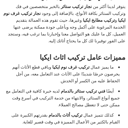
يتوفر لدينا أكثر من
نجار تركيب ستائر
بالخبر متخصصين في فك
وتركيب الستائر بكافة الأنواع، بالإضافة إلى وجود
نجار تركيب غرف نوم
ايكيا
و
تركيب مطابخ ايكيا
وغيرها، حيث تقوم هذه العمالة بتقديم
الخدمة المرغوبة على أكمل وجه وبأعلى جودة ممكنة يرضى عنها
العميل، كل ما عليك هو التواصل معنا وإخبارنا بما ترغب فيه، وستجد
على الفور توفيرنا لك كل ما يحتاج أثاثك إليه.
مميزات عامل تركيب اثاث ايكيا
ما يميز عمال
تركيب غرف نوم ايكيا
وباقي قطع الأثاث أنهم
يحرصون حرصًا شديدًا على الأثاث عند التعامل معه، من أجل
الحفاظ عليه من الكسر أو الخدش.
أيضًا
فني تركيب ستائر بالدمام
لديه خبرة كافية في التعامل مع
جميع أنواع الستائر، والانتهاء من خدمة التركيب في أسرع وقت
ممكن حتى لا تتعطل مصالح العملاء.
كذلك تتميز عمال
تركيب أثاث بالدمام
بقدرتهم الكبيرة على
القيام بالكثير من الأعمال المميزة في وقت قصير للغاية.