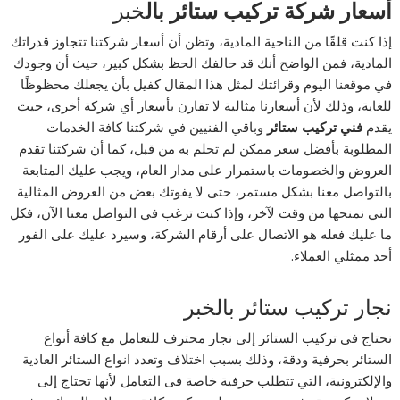
أسعار شركة تركيب ستائر بال
خبر
إذا كنت قلقًا من الناحية المادية، وتظن أن أسعار شركتنا تتجاوز قدراتك
المادية، فمن الواضح أنك قد حالفك الحظ بشكل كبير، حيث أن وجودك
في موقعنا اليوم وقرائتك لمثل هذا المقال كفيل بأن يجعلك محظوظًا
للغاية، وذلك لأن أسعارنا مثالية لا تقارن بأسعار أي شركة أخرى، حيث
يقدم
فني تركيب ستائر
وباقي الفنيين في شركتنا كافة الخدمات
المطلوبة بأفضل سعر ممكن لم تحلم به من قبل، كما أن شركتنا تقدم
العروض والخصومات باستمرار على مدار العام، ويجب عليك المتابعة
بالتواصل معنا بشكل مستمر، حتى لا يفوتك بعض من العروض المثالية
التي نمنحها من وقت لآخر، وإذا كنت ترغب في التواصل معنا الآن، فكل
ما عليك فعله هو الاتصال على أرقام الشركة، وسيرد عليك على الفور
أحد ممثلي العملاء.
نجار تركيب ستائر بالخبر
نحتاج فى تركيب الستائر إلى نجار محترف للتعامل مع كافة أنواع
الستائر بحرفية ودقة، وذلك بسبب اختلاف وتعدد انواع الستائر العادية
والإلكترونية، التي تتطلب حرفية خاصة فى التعامل لأنها تحتاج إلى