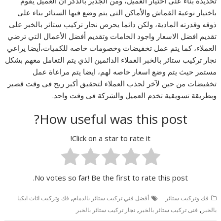
تحديده بناء على اختيار العميل، ومن الجدير بالذكر ان العميل يقوم
باختيار نوعية القماش والأماكن التي يتم وضع فيها الستائر بناء على
ذوقه وقدرته المادية، ولكن دائما يحرص نجار تركيب ستائر بالخبر على
تقديم افضل الاسعار واجود الخامات وتقديم أفضل الأعمال التي ترضي
العملاء، كما يتم عمل تخفيضات وخصومات خاصه للكميات،أيضا يراعي
نجار تركيب ستائر بالخبر العملاء الدائمين الذي يتم التعامل معهم بشكل
مستمر حيث يتم وضع اسعار خاصه لهم، ايضا يتم مراعاة عمل
تخفيضات من حين لآخر لجذب العملاء لتحقيق أكبر ربح فى وقت قصير
وبطريقة تسويقية تخدم العميل والشركة فى وقت واحد.
How useful was this post?
Click on a star to rate it!
No votes so far! Be the first to rate this post.
,
فك وتركيب ستائر
أفضل فني تركيب ستائر بالدمام
فك وتركيب اثاث ايكيا
,
,
بالخبر
فنى تركيب ستائر بالخبر
نجار تركيب ستائر بالخبر