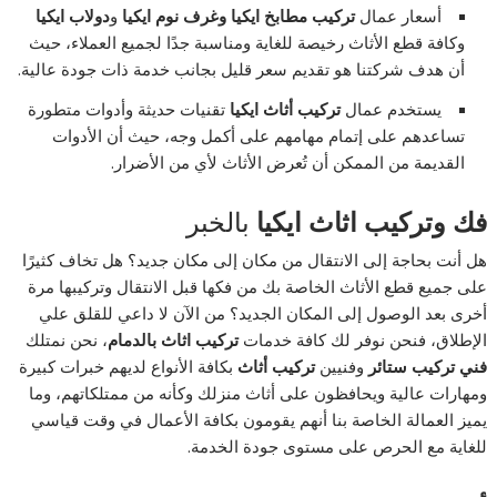
أسعار عمال
تركيب مطابخ ايكيا
وغرف نوم ايكيا
و
دولاب ايكيا
وكافة قطع الأثاث رخيصة للغاية ومناسبة جدًا لجميع العملاء، حيث
أن هدف شركتنا هو تقديم سعر قليل بجانب خدمة ذات جودة عالية.
يستخدم عمال
تركيب أثاث ايكيا
تقنيات حديثة وأدوات متطورة
تساعدهم على إتمام مهامهم على أكمل وجه، حيث أن الأدوات
القديمة من الممكن أن تُعرض الأثاث لأي من الأضرار.
فك وتركيب اثاث ايكيا
بالخبر
هل أنت بحاجة إلى الانتقال من مكان إلى مكان جديد؟ هل تخاف كثيرًا
على جميع قطع الأثاث الخاصة بك من فكها قبل الانتقال وتركيبها مرة
أخرى بعد الوصول إلى المكان الجديد؟ من الآن لا داعي للقلق علي
الإطلاق، فنحن نوفر لك كافة خدمات
تركيب اثاث بالدمام
، نحن نمتلك
فني تركيب ستائر
وفنيين
تركيب أثاث
بكافة الأنواع لديهم خبرات كبيرة
ومهارات عالية ويحافظون على أثاث منزلك وكأنه من ممتلكاتهم، وما
يميز العمالة الخاصة بنا أنهم يقومون بكافة الأعمال في وقت قياسي
للغاية مع الحرص على مستوى جودة الخدمة.