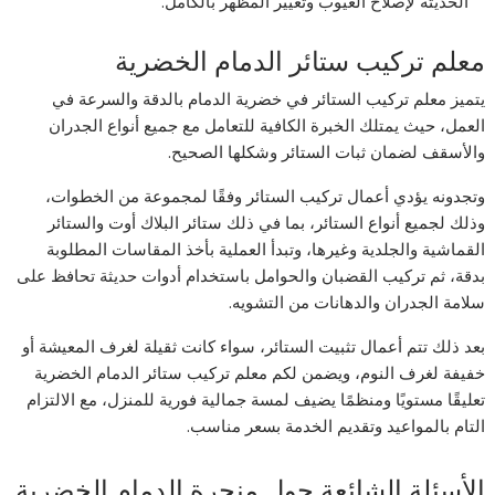
الحديثة لإصلاح العيوب وتغيير المظهر بالكامل.
معلم تركيب ستائر الدمام الخضرية
يتميز معلم تركيب الستائر في خضرية الدمام بالدقة والسرعة في
العمل، حيث يمتلك الخبرة الكافية للتعامل مع جميع أنواع الجدران
والأسقف لضمان ثبات الستائر وشكلها الصحيح.
وتجدونه يؤدي أعمال تركيب الستائر وفقًا لمجموعة من الخطوات،
وذلك لجميع أنواع الستائر، بما في ذلك ستائر البلاك أوت والستائر
القماشية والجلدية وغيرها، وتبدأ العملية بأخذ المقاسات المطلوبة
بدقة، ثم تركيب القضبان والحوامل باستخدام أدوات حديثة تحافظ على
سلامة الجدران والدهانات من التشويه.
بعد ذلك تتم أعمال تثبيت الستائر، سواء كانت ثقيلة لغرف المعيشة أو
خفيفة لغرف النوم، ويضمن لكم معلم تركيب ستائر الدمام الخضرية
تعليقًا مستويًا ومنظمًا يضيف لمسة جمالية فورية للمنزل، مع الالتزام
التام بالمواعيد وتقديم الخدمة بسعر مناسب.
الأسئلة الشائعة حول منجرة الدمام الخضرية