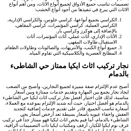
تصميمات تناسب جميع الأذواق لجميع أنواع الاثاث، ومن أهم أنواع
الاثاث التي يبرع في تنفيذها من أجود أنواع الخشب:
الكراسي بجميع أنواعها، كراسي جلوس، والكراسي الإدارية،
الكراسي العملية، كراسي المؤتمرات، كراسي المقاهي،
بالإضافة إلى هوكرز وكراسي بار.
الأثاث الإداري، أثاث عملي، أثاث المؤتمرات، أثاث
الاستقبال،طاولات المقهى.
جميع أنواع الكنب، والأنتريهات، والصالونات وطاولات الطعام.
المطابخ العصرية والكلاسيكية التي تقاوم المياه.
نجار تركيب اثاث ايكيا ممتاز حي الشاطىء
بالدمام
أصبح عدم الإلتزام صفة مميزة لجميع النجارين، وأصبح من الصعب
ايجاد نجار يجمع بين المهارة وتقديم خدمات ممتازة وبين أسعار
مناسبة، لذلك فإن اختيار أفضل نجار تركيب اثاث ايكيا حي الشاطيء
بالدمام هو أفضل اختيار، حيث أنه شديد الإلتزام بموعده مع العملاء،
أسعاره تناسب الجميع، قادر على تقديم خدمات إضافية كتجديد
العفش واخفاء عيوبه بأسعار بسيطة تعد أرخص أسعار بحي
الشاطيء بالدمام، أما فيم يخص اثاث ايكيا فهو ممتاز جداً في تركيب
غرف نوم ايكيا للكبار، أرفف ومكتبات ايكيا ذات التصميمات الراقية،
دواليب ايكيا بأنواعها المختلفة الجرار منها والعادي، كنب ايكيا الذي