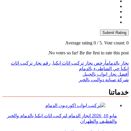
Submit Rating
Average rating
0
/ 5. Vote count:
0
No votes so far! Be the first to rate this post.
نجار بالدمام
أرخص نجار تركيب اثاث ايكيا
,
رقم نجار تركيب اثاث
ايكيا حي الشاطىء بالدمام
تصفّح
أفضل نجار ابواب بالجبيل
شركة صيانة دواليب بالخبر
المقالات
خدماتنا
مايو 10, 2026
إنجاز الدمام لتركيب اثاث ايكيا بالدمام والخبر
والقطيف والظهران